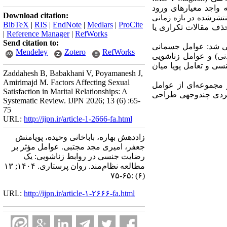
 واجد معیارهای ورود
Download citation:
تشرشده در بازه زمانی
BibTeX
|
RIS
|
EndNote
|
Medlars
|
ProCite
ذف مقالات تکراری یا
|
Reference Manager
|
RefWorks
Send citation to:
 در سه مقوله اصلی شناسایی شد: عوامل جسمانی
Mendeley
Zotero
RefWorks
نی) و عوامل زناشویی
سی و تعامل پویا میان
Zaddahesh B, Babakhani V, Poyamanesh J,
Amirimajd M. Factors Affecting Sexual
 مجموعه‌ای از عوامل
Satisfaction in Marital Relationships: A
ویکردی چندوجهی طراحی
Systematic Review. IJPN 2026; 13 (6) :65-
75
URL:
http://ijpn.ir/article-1-2666-fa.html
زاددهش بهاره، باباخانی وحیده، پویامنش
جعفر، امیری مجد مجتبی. عوامل مؤثر بر
رضایت جنسی در روابط زناشویی: یک
مطالعه نظام‌مند. روان پرستاری. ۱۴۰۴; ۱۳
(۶) :۶۵-۷۵
URL:
http://ijpn.ir/article-۱-۲۶۶۶-fa.html