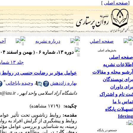
[
صفحه اصلی
]
بخش‌های اصلی
دوره ۱۳، شماره ۶ - ( بهمن و اسفند ۱۴۰۴ )
صفحه اصلی
جلد ۱۳ شماره ۶ صفحات ۷۵-۶۵
اطلاعات نشریه
آرشیو مجله و مقالات
عوامل مؤثر بر رضایت جنسی در روابط زن
برای نویسندگان
*
بهاره زاددهش
،
وحیده باباخانی
برای داوران
دانشگاه آزاد اسلامی واحد ابهر ،
n@iau.ir
ثبت نام و اشتراک
تماس با ما
چکیده:
(۱۷۱۹ مشاهده)
تسهیلات پایگاه
مقدمه:
روابط زناشویی تحت تأثیر عوا
Idexing
روابط و پیشگیری از گرایش افراد به روا
زمینه، به شناسایی و بررسی عوامل مؤثر
جستجو در پایگاه
روش کار:
در این مطالعه مروری نظام‌