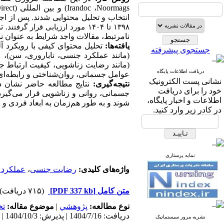
Noormags
،
Irandoc
) و بین المللی (
irect
انتخاب و تحلیل محتوایی شدند
پس از اج
.
.
تم
۱۳۹۸
تا
۱۴۰۴
مورد ارزیابی قرار گرفتند
نامرتبط، مقالات واجد شرایط به عنوان نم
یافته‌ها:
جستجوی پیشرفته
(مانند عملکرد جنسی، ناباروری، سن)، 
(مانند رضایت زناشویی، کیفیت ارتباط ج
دریافت اطلاعات پایگاه
عوامل جسمانی، روان‌شناختی و رابطه‌ای ت
نشانی پست الکترونیک
نتیجه‌گیری:
نتایج مطالعه حاضر نشان د
خود را برای دریافت
جسمانی، روانی و زناشویی قرار می‌گیرد
اطلاعات و اخبار پایگاه،
شوند و به طور هم‌زمان به ابعاد فردی و 
در کادر زیر وارد کنید.
نمایه پرستاری
واژه‌های کلیدی:
رضایت جنسی
،
عملکرد
متن کامل
[PDF 337 kb]
(۷۱۵ دریافت)
نوع مطالعه:
پژوهشي
|
موضوع مقاله:
ت
دریافت: 1404/7/16 | پذیرش: 1404/10/3 | انتشار: 1404/11/10 | انتشار الکترونیک: 1404/11/10
نشریه مرور سیستماتیک