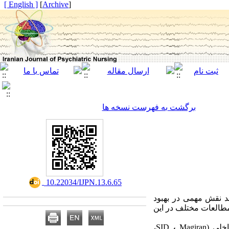
[ English ]
]
Archive
[
برگشت به فهرست نسخه ها
‎ 10.22034/IJPN.13.6.65
د نقش مهمی در بهبود
مطالعات مختلف در این
اخلی
(
Magiran
،
SID
،