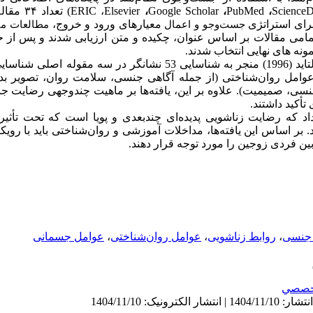
ScienceD
،
PubMed
،
Google Scholar
،
Elsevier
،
ERIC
)
تعداد
۳۴
مقاله
رای استراتژی
معیارهای ورود و خروج،
جست‌وجو
و اعمال
مطالعات من
امی مقالات بر اساس عنوان، چکیده و متن ارزیابی شدند و پس از ح
ونه های نهایی انتخاب شدند.
تحلیل محتوای کیفی با رویکرد آلتاید (1996) منجر به شناسایی 53 نشانگر
عوامل روان‌شناختی (از جمله آگاهی جنسی، سلامت روان، تصویر بد
نسی، صمیمیت). علاوه بر این، یافته‌ها بر ماهیت چندوجهی رضایت جن
أکید داشتند.
اد که رضایت زناشویی پدیده‌ای چندبعدی و پویا است که تحت تأثیر
. بر اساس این یافته‌ها، مداخلات آموزشی و روان‌شناختی باید با ر
بین فردی زوجین را مورد توجه قرار دهند.
 جنسی
،
روابط زناشویی
،
عوامل روان‌شناختی
،
عوامل جسمانی
خصصي