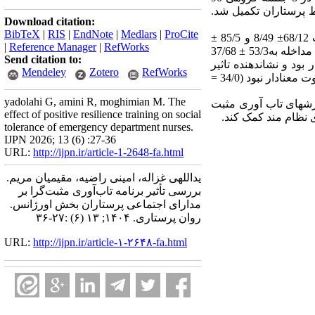
 پرستاران تکمیل شد.
Download citation:
BibTeX
|
RIS
|
EndNote
|
Medlars
|
ProCite
یافته ها: میانگین نمره کل مدارای اجتماعی و حیطه‏های آن قبل از مطالعه در گروه مداخله و کنترل به ترتیب 68/12± 8/49 و 85/5 ±
|
Reference Manager
|
RefWorks
83/47 بود که تفاوت معنادار نداشت(05/0 P >) . این میانگین بعد از ارائه آموزش‏های تاب آوری مثبت گرا در گروه مداخله به53/3 ± 37/68
Send citation to:
عنادار بود و نشاندهنده تاثیر
Mendeley
Zotero
RefWorks
دریافت آموزش‏های تاب آوری مثبت گرا بر مدارای اجتماعی در پرستاران بود (001/0 P <). اما در گروه کنترل تفاوت معنادار نبود (34/0 =
yadolahi G, amini R, moghimian M. The
زش‏های تاب آوری مثبت
effect of positive resilience training on social
ی نظام مند کمک کند.
tolerance of emergency department nurses.
IJPN 2026; 13 (6) :27-36
URL:
http://ijpn.ir/article-1-2648-fa.html
یداللهی غزاله، امینی راضیه، مقیمیان مریم.
بررسی تأثیر برنامه تاب‌آوری مثبت‌گرا بر
مدارای اجتماعی پرستاران بخش اورژانس.
روان پرستاری. ۱۴۰۴; ۱۳ (۶) :۲۷-۳۶
URL:
http://ijpn.ir/article-۱-۲۶۴۸-fa.html