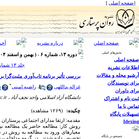
[
صفحه اصلی
]
بخش‌های اصلی
دوره ۱۳، شماره ۶ - ( بهمن و اسفند ۱۴۰۴ )
صفحه اصلی
جلد ۱۳ شماره ۶ صفحات ۳۶-۲۷
اطلاعات نشریه
آرشیو مجله و مقالات
بررسی تأثیر برنامه تاب‌آوری مثبت‌گرا 
برای نویسندگان
*
غزاله یداللهی
،
راضیه امینی
برای داوران
دانشگاه آزاد اسلامی واحد نجف آباد ،
c.ir
ثبت نام و اشتراک
تماس با ما
چکیده:
(۱۲۶۹ مشاهده)
تسهیلات پایگاه
مقدمه: ارتقا مدارای اجتماعی پرستاران
Idexing
معیارهای ورود به مطالعه به روش در 
جستجو در پایگاه