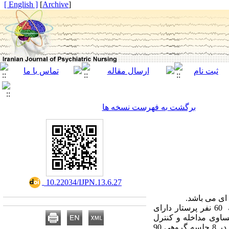
[ English ]
]
Archive
[
برگشت به فهرست نسخه ها
‎ 10.22034/IJPN.13.6.27
ای می باشد.
روش کار: مطالعه حاضر یک مطالعه نیمه تجربی با طرح پیش آزمون و پس آزمون با گروه کنترل است که 60 نفر پرستار دارای
ساوی مداخله و کنترل
تخصیص داده شدند. در گروه مداخله برنامه تاب آوری مثبت گرا، مطابق پروتکل ارائه شده توسط روانشناش در 8 جلسه گروهی 90