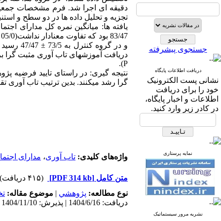
دقیقه ای اجرا شد. فرم مشخصات جمعیت
تجزیه و تحلیل داده ها در دو سطح و استنباطی با استفاد
و در گرو
جستجوی پیشرفته
P).
دریافت اطلاعات پایگاه
نتیجه گیری: در راستای تایید فرضیه پژو
نشانی پست الکترونیک
گرا رشد می‏کنند. بدین ترتیب تاب آوری ت
خود را برای دریافت
اطلاعات و اخبار پایگاه،
در کادر زیر وارد کنید.
نمایه پرستاری
واژه‌های کلیدی:
تاب آوری
،
مدارای اجتم
متن کامل
[PDF 314 kb]
(۴۱۵ دریافت)
نوع مطالعه:
پژوهشي
|
موضوع مقاله:
ت
دریافت: 1404/6/16 | پذیرش: 1404/11/10 | انتشار: 1404/11/10 | انتشار الکترونیک: 1404/11/10
نشریه مرور سیستماتیک